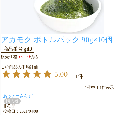
アカモク ボトルパック 90g×10個
商品番号
gd3
販売価格
¥
3,400
税込
5.00
1
1
件中
1
-
1
件表示
あっきー
1
購入者
非公開
投稿日
2021/04/08