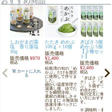
おすすめ商品
しおがまの藻
たたき めかぶ
ぎばさ 5個 ＆
塩 香り藻塩
100ｇ × 10個
めかぶ 5個
30g
【２種セッ
販売価格
ト】
販売価格
¥
870
¥
2,400
税込
税込
販売価格
¥
2,400
松島湾の旬の「め
カートに入れ
税込
かぶ」だけを贅沢
る
に使用して作りま
「ぎばさ（アカ
した。
ク）」と「めか
細かい温度管理で
ぶ」５個ずつの
湯通し後、ゆでた
め合わせ。
てを瞬間冷却。
毎日交互に食べ
素材の美味しさそ
い方におすすめ
のままに ※無添加
す。
急速冷凍パックに
しました。
※ 調味料・着色