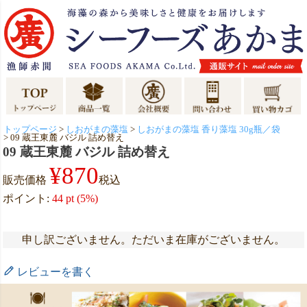
トップページ
しおがまの藻塩
しおがまの藻塩 香り藻塩 30g瓶／袋
09 蔵王東麓 バジル 詰め替え
09 蔵王東麓 バジル 詰め替え
¥
870
販売価格
税込
ポイント:
44
pt (5%)
申し訳ございません。ただいま在庫がございません。
レビューを書く